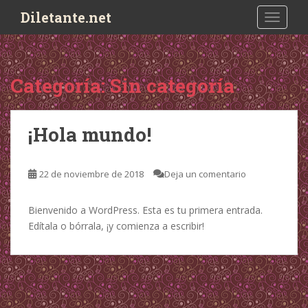
S
Diletante.net
TOGGLE
k
i
p
t
Categoría:
Sin categoría
o
m
a
¡Hola mundo!
i
n
c
22 de noviembre de 2018
Deja un comentario
o
n
Bienvenido a WordPress. Esta es tu primera entrada.
t
Edítala o bórrala, ¡y comienza a escribir!
e
n
t